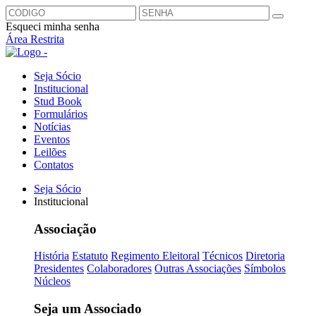
Esqueci minha senha
Área Restrita
Seja Sócio
Institucional
Stud Book
Formulários
Notícias
Eventos
Leilões
Contatos
Seja Sócio
Institucional
Associação
História
Estatuto
Regimento Eleitoral
Técnicos
Diretoria
Presidentes
Colaboradores
Outras Associações
Símbolos
Núcleos
Seja um Associado