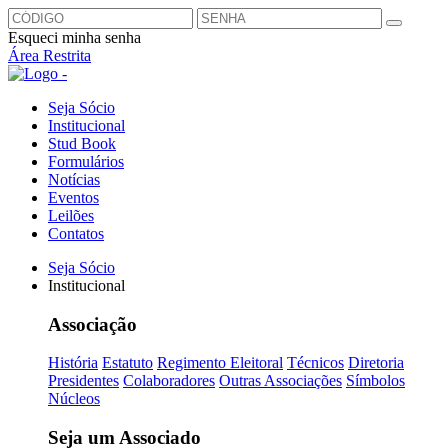
Esqueci minha senha
Área Restrita
Seja Sócio
Institucional
Stud Book
Formulários
Notícias
Eventos
Leilões
Contatos
Seja Sócio
Institucional
Associação
História
Estatuto
Regimento Eleitoral
Técnicos
Diretoria
Presidentes
Colaboradores
Outras Associações
Símbolos
Núcleos
Seja um Associado