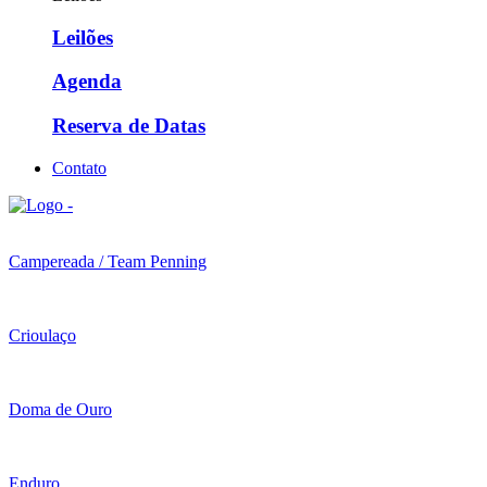
Leilões
Agenda
Reserva de Datas
Contato
Campereada / Team Penning
Crioulaço
Doma de Ouro
Enduro