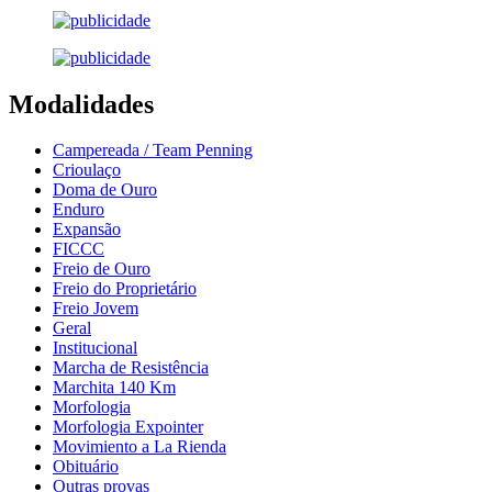
Modalidades
Campereada / Team Penning
Crioulaço
Doma de Ouro
Enduro
Expansão
FICCC
Freio de Ouro
Freio do Proprietário
Freio Jovem
Geral
Institucional
Marcha de Resistência
Marchita 140 Km
Morfologia
Morfologia Expointer
Movimiento a La Rienda
Obituário
Outras provas