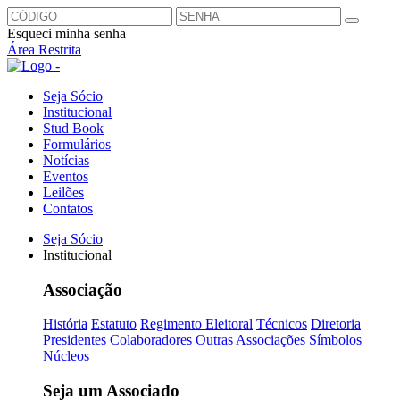
Esqueci minha senha
Área Restrita
Seja Sócio
Institucional
Stud Book
Formulários
Notícias
Eventos
Leilões
Contatos
Seja Sócio
Institucional
Associação
História
Estatuto
Regimento Eleitoral
Técnicos
Diretoria
Presidentes
Colaboradores
Outras Associações
Símbolos
Núcleos
Seja um Associado