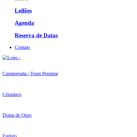
Leilões
Agenda
Reserva de Datas
Contato
Campereada / Team Penning
Crioulaço
Doma de Ouro
Enduro