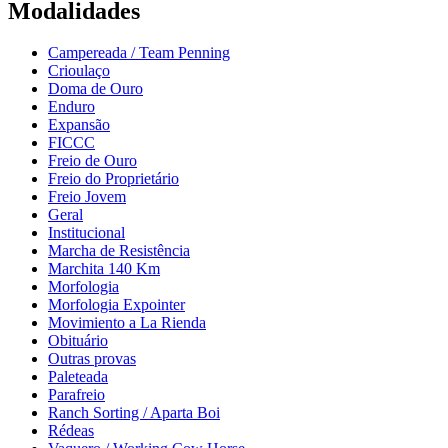
Modalidades
Campereada / Team Penning
Crioulaço
Doma de Ouro
Enduro
Expansão
FICCC
Freio de Ouro
Freio do Proprietário
Freio Jovem
Geral
Institucional
Marcha de Resistência
Marchita 140 Km
Morfologia
Morfologia Expointer
Movimiento a La Rienda
Obituário
Outras provas
Paleteada
Parafreio
Ranch Sorting / Aparta Boi
Rédeas