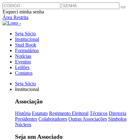
Esqueci minha senha
Área Restrita
Seja Sócio
Institucional
Stud Book
Formulários
Notícias
Eventos
Leilões
Contatos
Seja Sócio
Institucional
Associação
História
Estatuto
Regimento Eleitoral
Técnicos
Diretoria
Presidentes
Colaboradores
Outras Associações
Símbolos
Núcleos
Seja um Associado