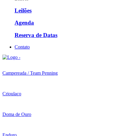
Leilões
Agenda
Reserva de Datas
Contato
Campereada / Team Penning
Crioulaço
Doma de Ouro
Enduro