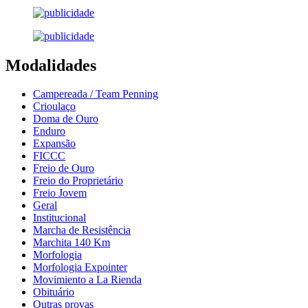
Modalidades
Campereada / Team Penning
Crioulaço
Doma de Ouro
Enduro
Expansão
FICCC
Freio de Ouro
Freio do Proprietário
Freio Jovem
Geral
Institucional
Marcha de Resistência
Marchita 140 Km
Morfologia
Morfologia Expointer
Movimiento a La Rienda
Obituário
Outras provas