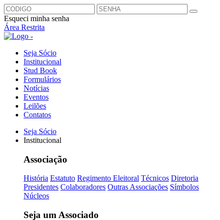
Esqueci minha senha
Área Restrita
Seja Sócio
Institucional
Stud Book
Formulários
Notícias
Eventos
Leilões
Contatos
Seja Sócio
Institucional
Associação
História
Estatuto
Regimento Eleitoral
Técnicos
Diretoria
Presidentes
Colaboradores
Outras Associações
Símbolos
Núcleos
Seja um Associado