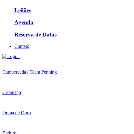
Leilões
Agenda
Reserva de Datas
Contato
Campereada / Team Penning
Crioulaço
Doma de Ouro
Enduro