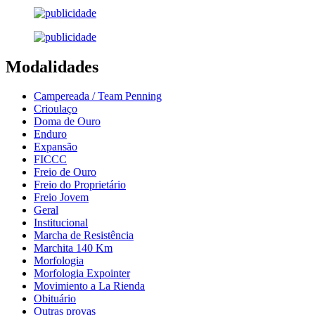
Modalidades
Campereada / Team Penning
Crioulaço
Doma de Ouro
Enduro
Expansão
FICCC
Freio de Ouro
Freio do Proprietário
Freio Jovem
Geral
Institucional
Marcha de Resistência
Marchita 140 Km
Morfologia
Morfologia Expointer
Movimiento a La Rienda
Obituário
Outras provas