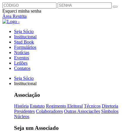
Esqueci minha senha
Área Restrita
Seja Sócio
Institucional
Stud Book
Formulários
Notícias
Eventos
Leilões
Contatos
Seja Sócio
Institucional
Associação
História
Estatuto
Regimento Eleitoral
Técnicos
Diretoria
Presidentes
Colaboradores
Outras Associações
Símbolos
Núcleos
Seja um Associado