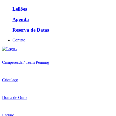
Leilões
Agenda
Reserva de Datas
Contato
Campereada / Team Penning
Crioulaço
Doma de Ouro
Enduro