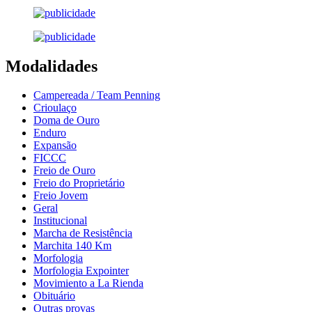
Modalidades
Campereada / Team Penning
Crioulaço
Doma de Ouro
Enduro
Expansão
FICCC
Freio de Ouro
Freio do Proprietário
Freio Jovem
Geral
Institucional
Marcha de Resistência
Marchita 140 Km
Morfologia
Morfologia Expointer
Movimiento a La Rienda
Obituário
Outras provas