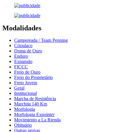
Modalidades
Campereada / Team Penning
Crioulaço
Doma de Ouro
Enduro
Expansão
FICCC
Freio de Ouro
Freio do Proprietário
Freio Jovem
Geral
Institucional
Marcha de Resistência
Marchita 140 Km
Morfologia
Morfologia Expointer
Movimiento a La Rienda
Obituário
Outras provas