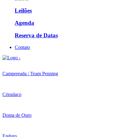
Leilões
Agenda
Reserva de Datas
Contato
Campereada / Team Penning
Crioulaço
Doma de Ouro
Enduro