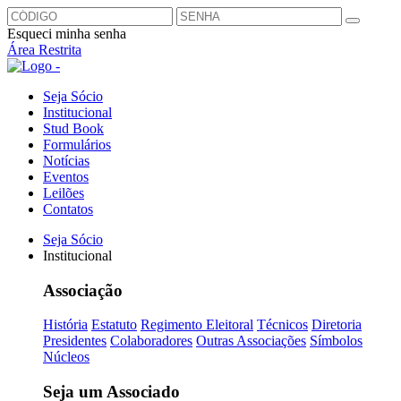
Esqueci minha senha
Área Restrita
Seja Sócio
Institucional
Stud Book
Formulários
Notícias
Eventos
Leilões
Contatos
Seja Sócio
Institucional
Associação
História
Estatuto
Regimento Eleitoral
Técnicos
Diretoria
Presidentes
Colaboradores
Outras Associações
Símbolos
Núcleos
Seja um Associado