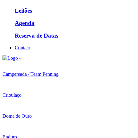
Leilões
Agenda
Reserva de Datas
Contato
Campereada / Team Penning
Crioulaço
Doma de Ouro
Enduro