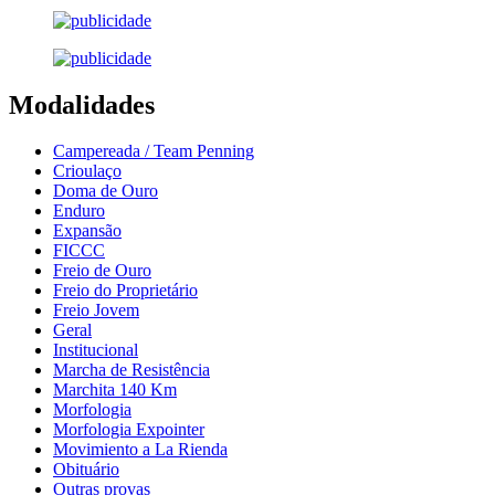
Modalidades
Campereada / Team Penning
Crioulaço
Doma de Ouro
Enduro
Expansão
FICCC
Freio de Ouro
Freio do Proprietário
Freio Jovem
Geral
Institucional
Marcha de Resistência
Marchita 140 Km
Morfologia
Morfologia Expointer
Movimiento a La Rienda
Obituário
Outras provas