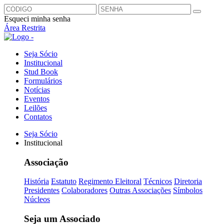
Esqueci minha senha
Área Restrita
Seja Sócio
Institucional
Stud Book
Formulários
Notícias
Eventos
Leilões
Contatos
Seja Sócio
Institucional
Associação
História
Estatuto
Regimento Eleitoral
Técnicos
Diretoria
Presidentes
Colaboradores
Outras Associações
Símbolos
Núcleos
Seja um Associado