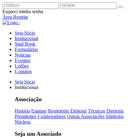
Esqueci minha senha
Área Restrita
Seja Sócio
Institucional
Stud Book
Formulários
Notícias
Eventos
Leilões
Contatos
Seja Sócio
Institucional
Associação
História
Estatuto
Regimento Eleitoral
Técnicos
Diretoria
Presidentes
Colaboradores
Outras Associações
Símbolos
Núcleos
Seja um Associado