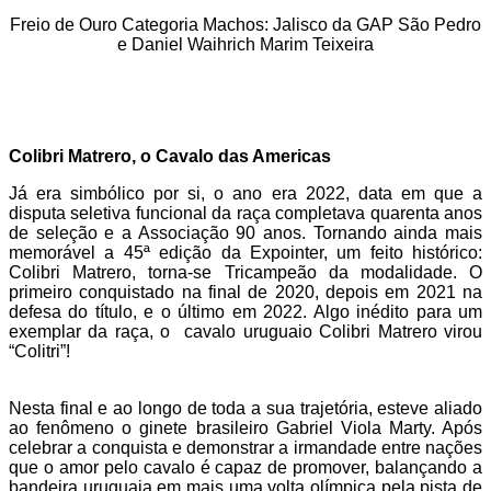
Freio de Ouro Categoria Machos: Jalisco da GAP São Pedro
e Daniel Waihrich Marim Teixeira
Colibri Matrero, o Cavalo das Americas
Já era simbólico por si, o ano era 2022, data em que a
disputa seletiva funcional da raça completava quarenta anos
de seleção e a Associação 90 anos. Tornando ainda mais
memorável a 45ª edição da Expointer, um feito histórico:
Colibri Matrero, torna-se Tricampeão da modalidade. O
primeiro conquistado na final de 2020, depois em 2021 na
defesa do título, e o último em 2022. Algo inédito para um
exemplar da raça, o cavalo uruguaio Colibri Matrero virou
“Colitri”!
Nesta final e ao longo de toda a sua trajetória, esteve aliado
ao fenômeno o ginete brasileiro Gabriel Viola Marty. Após
celebrar a conquista e demonstrar a irmandade entre nações
que o amor pelo cavalo é capaz de promover, balançando a
bandeira uruguaia em mais uma volta olímpica pela pista de