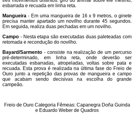
três movimentos distintos: giro do animal sobre ele mesmo,
esbarrada e recuada em linha reta.
Mangueira
- Em uma mangueira de 16 x 9 metros, o ginete
precisa manter apartado um novilho durante 45 segundos.
Em seguida, realiza duas pechadas em um novilho.
Campo
- Nesta etapa são executadas duas paleteadas com
retomada e recondução do novilho.
Bayard/Sarmento
- consiste na realização de um percurso
pré-determinado, em linha reta, onde deverão ser
executadas esbarradas, atropeladas, voltas sobre pata e
recuada. Esta prova é realizada na última fase do Freio de
Ouro junto a repetição das provas de mangueira e campo
que acabam sendo decisivas na escolha do grande
campeão.
Freio de Ouro Categoria Fêmeas: Capanegra Doña Guinda
e Eduardo Weber de Quadros