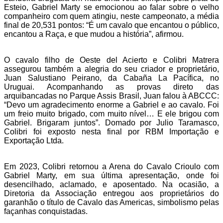
Esteio, Gabriel Marty se emocionou ao falar sobre o velho
companheiro com quem atingiu, neste campeonato, a média
final de 20,531 pontos: “É um cavalo que encantou o público,
encantou a Raça, e que mudou a história”, afirmou.
O cavalo filho de Oeste del Acierto e Colibri Matrera
assegurou também a alegria do seu criador e proprietário,
Juan Salustiano Peirano, da Cabaña La Pacífica, no
Uruguai. Acompanhando as provas direto das
arquibancadas no Parque Assis Brasil, Juan falou à ABCCC:
“Devo um agradecimento enorme a Gabriel e ao cavalo. Foi
um freio muito brigado, com muito nível… E ele brigou com
Gabriel. Brigaram juntos”. Domado por Julio Taramasco,
Colibri foi exposto nesta final por RBM Importação e
Exportação Ltda.
Em 2023, Colibri retornou a Arena do Cavalo Crioulo com
Gabriel Marty, em sua última apresentação, onde foi
desencilhado, aclamado, e aposentado. Na ocasião, a
Diretoria da Associação entregou aos proprietários do
garanhão o título de Cavalo das Americas, simbolismo pelas
façanhas conquistadas.