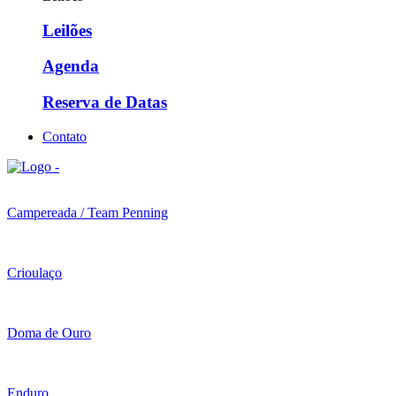
Leilões
Agenda
Reserva de Datas
Contato
Campereada / Team Penning
Crioulaço
Doma de Ouro
Enduro