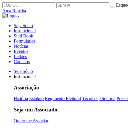
Esquec
Área Restrita
Seja Sócio
Institucional
Stud Book
Formulários
Notícias
Eventos
Leilões
Contatos
Seja Sócio
Institucional
Associação
História
Estatuto
Regimento Eleitoral
Técnicos
Diretoria
Presid
Seja um Associado
Quero me Associar