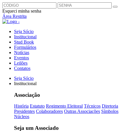
Esqueci minha senha
Área Restrita
Seja Sócio
Institucional
Stud Book
Formulários
Notícias
Eventos
Leilões
Contatos
Seja Sócio
Institucional
Associação
História
Estatuto
Regimento Eleitoral
Técnicos
Diretoria
Presidentes
Colaboradores
Outras Associações
Símbolos
Núcleos
Seja um Associado