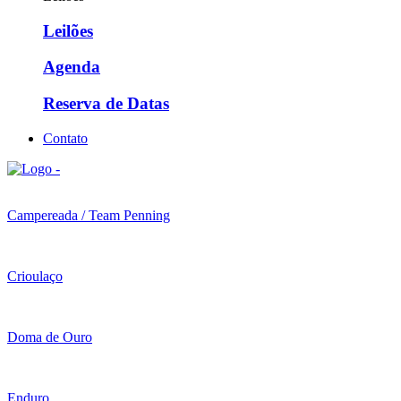
Leilões
Agenda
Reserva de Datas
Contato
Campereada / Team Penning
Crioulaço
Doma de Ouro
Enduro