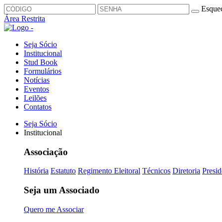
Esquec
Área Restrita
Seja Sócio
Institucional
Stud Book
Formulários
Notícias
Eventos
Leilões
Contatos
Seja Sócio
Institucional
Associação
História
Estatuto
Regimento Eleitoral
Técnicos
Diretoria
Presid
Seja um Associado
Quero me Associar