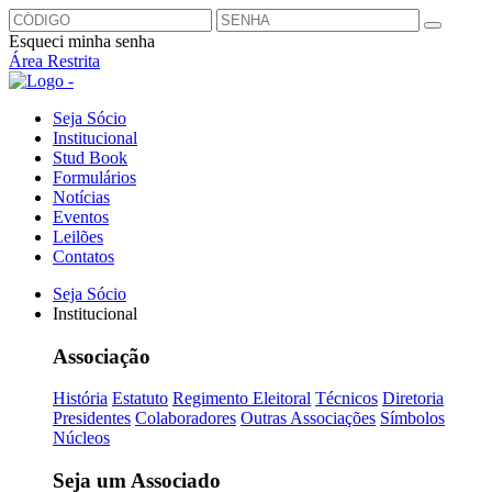
Esqueci minha senha
Área Restrita
Seja Sócio
Institucional
Stud Book
Formulários
Notícias
Eventos
Leilões
Contatos
Seja Sócio
Institucional
Associação
História
Estatuto
Regimento Eleitoral
Técnicos
Diretoria
Presidentes
Colaboradores
Outras Associações
Símbolos
Núcleos
Seja um Associado