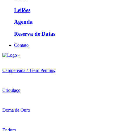
Leilões
Agenda
Reserva de Datas
Contato
Campereada / Team Penning
Crioulaço
Doma de Ouro
Enduro