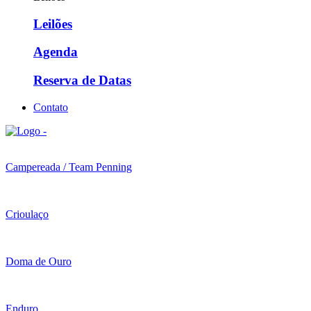
Leilões
Agenda
Reserva de Datas
Contato
Campereada / Team Penning
Crioulaço
Doma de Ouro
Enduro