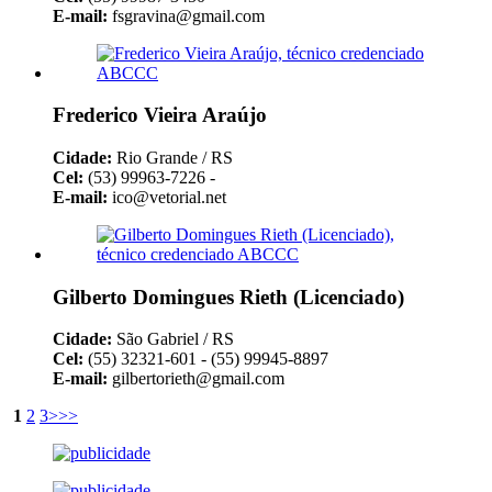
E-mail:
fsgravina@gmail.com
Frederico Vieira Araújo
Cidade:
Rio Grande / RS
Cel:
(53) 99963-7226 -
E-mail:
ico@vetorial.net
Gilberto Domingues Rieth (Licenciado)
Cidade:
São Gabriel / RS
Cel:
(55) 32321-601 - (55) 99945-8897
E-mail:
gilbertorieth@gmail.com
1
2
3
>
>>