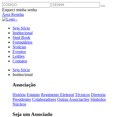
Esqueci minha senha
Área Restrita
Seja Sócio
Institucional
Stud Book
Formulários
Notícias
Eventos
Leilões
Contatos
Seja Sócio
Institucional
Associação
História
Estatuto
Regimento Eleitoral
Técnicos
Diretoria
Presidentes
Colaboradores
Outras Associações
Símbolos
Núcleos
Seja um Associado