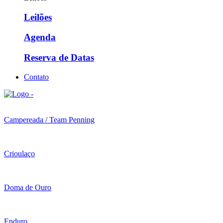
Leilões
Agenda
Reserva de Datas
Contato
Campereada / Team Penning
Crioulaço
Doma de Ouro
Enduro