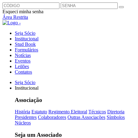
Esqueci minha senha
Área Restrita
Seja Sócio
Institucional
Stud Book
Formulários
Notícias
Eventos
Leilões
Contatos
Seja Sócio
Institucional
Associação
História
Estatuto
Regimento Eleitoral
Técnicos
Diretoria
Presidentes
Colaboradores
Outras Associações
Símbolos
Núcleos
Seja um Associado