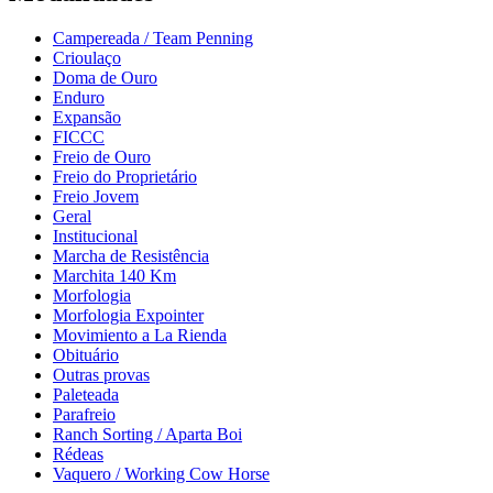
Campereada / Team Penning
Crioulaço
Doma de Ouro
Enduro
Expansão
FICCC
Freio de Ouro
Freio do Proprietário
Freio Jovem
Geral
Institucional
Marcha de Resistência
Marchita 140 Km
Morfologia
Morfologia Expointer
Movimiento a La Rienda
Obituário
Outras provas
Paleteada
Parafreio
Ranch Sorting / Aparta Boi
Rédeas
Vaquero / Working Cow Horse