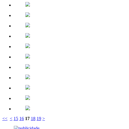
<<
<
15
16
17
18
19
>