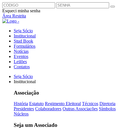
Esqueci minha senha
Área Restrita
Seja Sócio
Institucional
Stud Book
Formulários
Notícias
Eventos
Leilões
Contatos
Seja Sócio
Institucional
Associação
História
Estatuto
Regimento Eleitoral
Técnicos
Diretoria
Presidentes
Colaboradores
Outras Associações
Símbolos
Núcleos
Seja um Associado