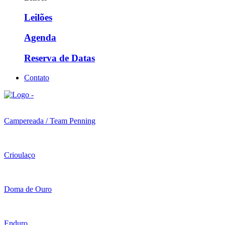
Leilões
Agenda
Reserva de Datas
Contato
Campereada / Team Penning
Crioulaço
Doma de Ouro
Enduro