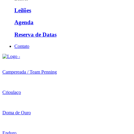
Leilões
Agenda
Reserva de Datas
Contato
Campereada / Team Penning
Crioulaço
Doma de Ouro
Enduro