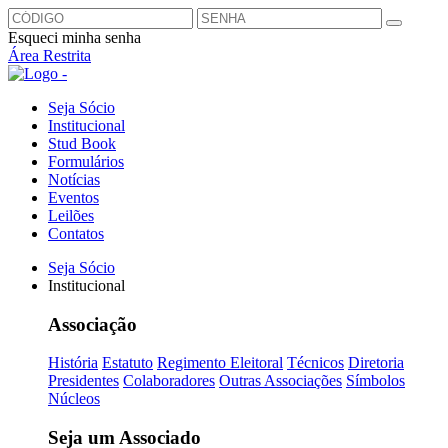
Esqueci minha senha
Área Restrita
Seja Sócio
Institucional
Stud Book
Formulários
Notícias
Eventos
Leilões
Contatos
Seja Sócio
Institucional
Associação
História
Estatuto
Regimento Eleitoral
Técnicos
Diretoria
Presidentes
Colaboradores
Outras Associações
Símbolos
Núcleos
Seja um Associado