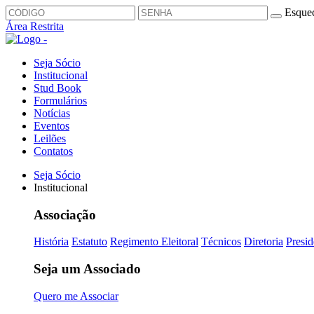
Esquec
Área Restrita
Seja Sócio
Institucional
Stud Book
Formulários
Notícias
Eventos
Leilões
Contatos
Seja Sócio
Institucional
Associação
História
Estatuto
Regimento Eleitoral
Técnicos
Diretoria
Presid
Seja um Associado
Quero me Associar