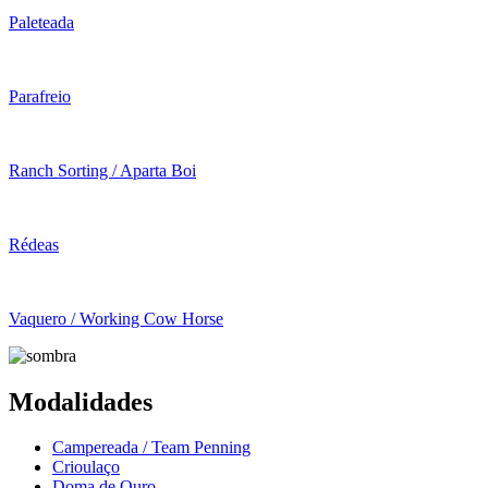
Paleteada
Parafreio
Ranch Sorting / Aparta Boi
Rédeas
Vaquero / Working Cow Horse
Modalidades
Campereada / Team Penning
Crioulaço
Doma de Ouro