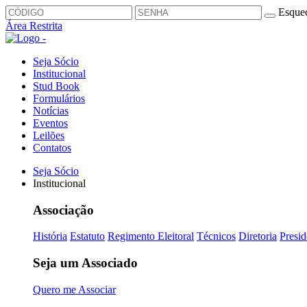
Esquec
Área Restrita
Seja Sócio
Institucional
Stud Book
Formulários
Notícias
Eventos
Leilões
Contatos
Seja Sócio
Institucional
Associação
História
Estatuto
Regimento Eleitoral
Técnicos
Diretoria
Presid
Seja um Associado
Quero me Associar