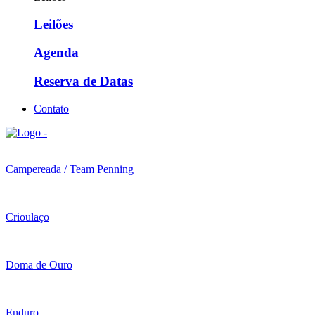
Leilões
Agenda
Reserva de Datas
Contato
Campereada / Team Penning
Crioulaço
Doma de Ouro
Enduro