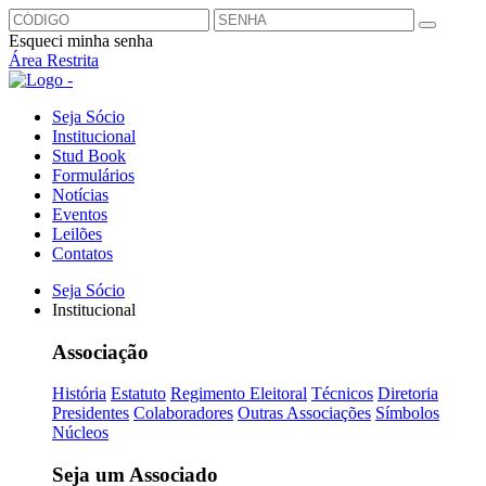
Esqueci minha senha
Área Restrita
Seja Sócio
Institucional
Stud Book
Formulários
Notícias
Eventos
Leilões
Contatos
Seja Sócio
Institucional
Associação
História
Estatuto
Regimento Eleitoral
Técnicos
Diretoria
Presidentes
Colaboradores
Outras Associações
Símbolos
Núcleos
Seja um Associado