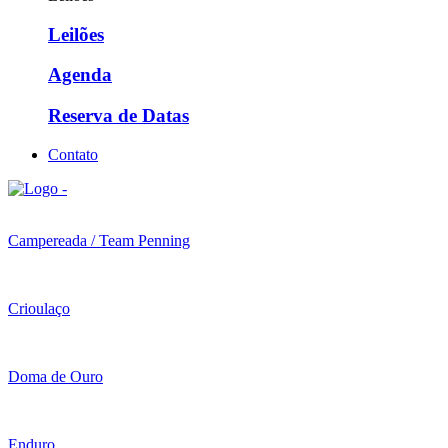
Leilões
Agenda
Reserva de Datas
Contato
Campereada / Team Penning
Crioulaço
Doma de Ouro
Enduro