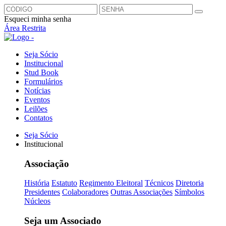
Esqueci minha senha
Área Restrita
Seja Sócio
Institucional
Stud Book
Formulários
Notícias
Eventos
Leilões
Contatos
Seja Sócio
Institucional
Associação
História
Estatuto
Regimento Eleitoral
Técnicos
Diretoria
Presidentes
Colaboradores
Outras Associações
Símbolos
Núcleos
Seja um Associado