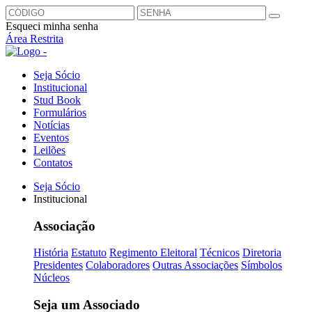
Esqueci minha senha
Área Restrita
Seja Sócio
Institucional
Stud Book
Formulários
Notícias
Eventos
Leilões
Contatos
Seja Sócio
Institucional
Associação
História
Estatuto
Regimento Eleitoral
Técnicos
Diretoria
Presidentes
Colaboradores
Outras Associações
Símbolos
Núcleos
Seja um Associado