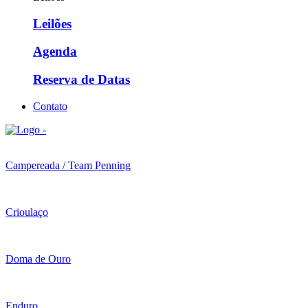
Leilões
Agenda
Reserva de Datas
Contato
Campereada / Team Penning
Crioulaço
Doma de Ouro
Enduro