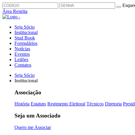
Esquec
Área Restrita
Seja Sócio
Institucional
Stud Book
Formulários
Notícias
Eventos
Leilões
Contatos
Seja Sócio
Institucional
Associação
História
Estatuto
Regimento Eleitoral
Técnicos
Diretoria
Presid
Seja um Associado
Quero me Associar