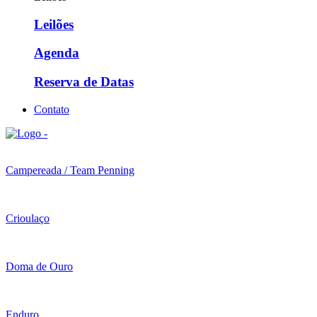
Leilões
Agenda
Reserva de Datas
Contato
Campereada / Team Penning
Crioulaço
Doma de Ouro
Enduro