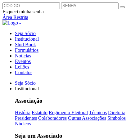
Esqueci minha senha
Área Restrita
Seja Sócio
Institucional
Stud Book
Formulários
Notícias
Eventos
Leilões
Contatos
Seja Sócio
Institucional
Associação
História
Estatuto
Regimento Eleitoral
Técnicos
Diretoria
Presidentes
Colaboradores
Outras Associações
Símbolos
Núcleos
Seja um Associado