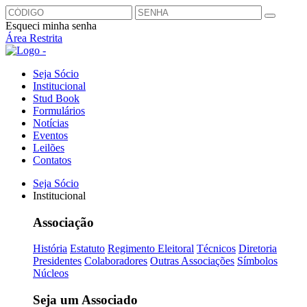
Esqueci minha senha
Área Restrita
Seja Sócio
Institucional
Stud Book
Formulários
Notícias
Eventos
Leilões
Contatos
Seja Sócio
Institucional
Associação
História
Estatuto
Regimento Eleitoral
Técnicos
Diretoria
Presidentes
Colaboradores
Outras Associações
Símbolos
Núcleos
Seja um Associado