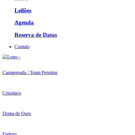
Leilões
Agenda
Reserva de Datas
Contato
Campereada / Team Penning
Crioulaço
Doma de Ouro
Enduro