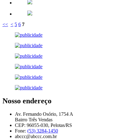
<<
<
5
6
7
Nosso endereço
Av. Fernando Osório, 1754 A
Bairro Três Vendas
CEP: 96055-030, Pelotas/RS
Fone:
(53) 3284-1450
abccc@abccc.com.br