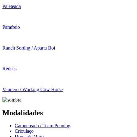
Paleteada
Parafreio
Ranch Sorting / Aparta Boi
Rédeas
Vaquero / Working Cow Horse
Modalidades
Campereada / Team Penning
Crioulaço
Doma de Ouro