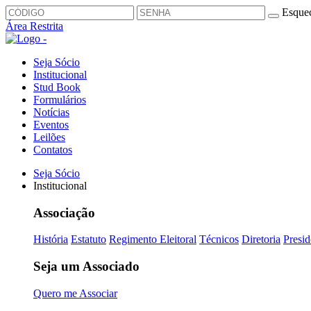
Esquec
Área Restrita
Seja Sócio
Institucional
Stud Book
Formulários
Notícias
Eventos
Leilões
Contatos
Seja Sócio
Institucional
Associação
História
Estatuto
Regimento Eleitoral
Técnicos
Diretoria
Presid
Seja um Associado
Quero me Associar