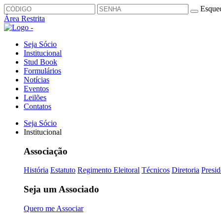
Esquec
Área Restrita
Seja Sócio
Institucional
Stud Book
Formulários
Notícias
Eventos
Leilões
Contatos
Seja Sócio
Institucional
Associação
História
Estatuto
Regimento Eleitoral
Técnicos
Diretoria
Presid
Seja um Associado
Quero me Associar