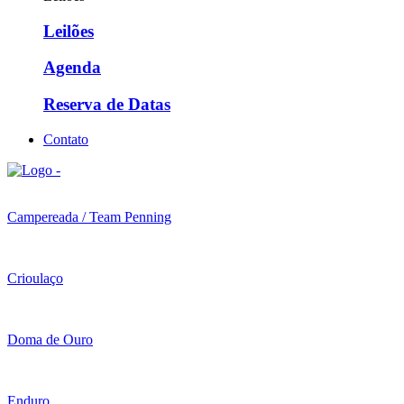
Leilões
Agenda
Reserva de Datas
Contato
Campereada / Team Penning
Crioulaço
Doma de Ouro
Enduro