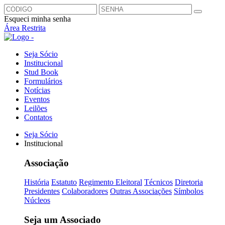
Esqueci minha senha
Área Restrita
Seja Sócio
Institucional
Stud Book
Formulários
Notícias
Eventos
Leilões
Contatos
Seja Sócio
Institucional
Associação
História
Estatuto
Regimento Eleitoral
Técnicos
Diretoria
Presidentes
Colaboradores
Outras Associações
Símbolos
Núcleos
Seja um Associado