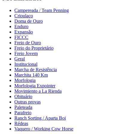
Campereada / Team Penning
Crioulaço
Doma de Ouro
Enduro
Expansão
FICCC
Freio de Ouro
Freio do Proprietário
Freio Jovem
Geral
Institucional
Marcha de Resistência
Marchita 140 Km
Morfologia
Morfologia Expointer
Movimiento a La Rienda
Obituário
Outras provas
Paleteada
Parafreio
Ranch Sorting / Aparta Boi
Rédeas
Vaquero / Working Cow Horse