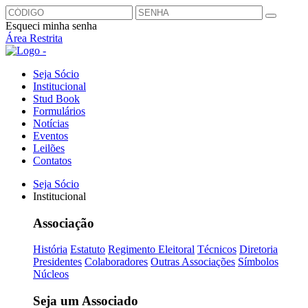
Esqueci minha senha
Área Restrita
Seja Sócio
Institucional
Stud Book
Formulários
Notícias
Eventos
Leilões
Contatos
Seja Sócio
Institucional
Associação
História
Estatuto
Regimento Eleitoral
Técnicos
Diretoria
Presidentes
Colaboradores
Outras Associações
Símbolos
Núcleos
Seja um Associado