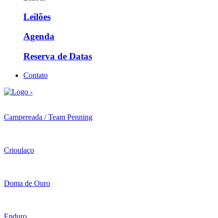
Leilões
Agenda
Reserva de Datas
Contato
Campereada / Team Penning
Crioulaço
Doma de Ouro
Enduro