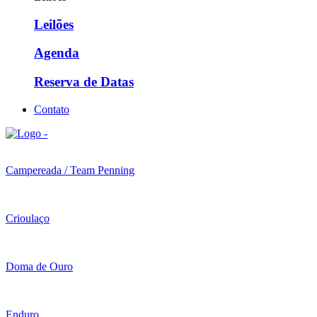
Leilões
Agenda
Reserva de Datas
Contato
Campereada / Team Penning
Crioulaço
Doma de Ouro
Enduro