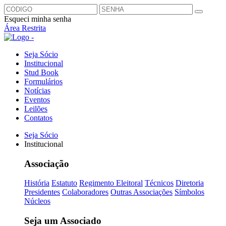
Esqueci minha senha
Área Restrita
Seja Sócio
Institucional
Stud Book
Formulários
Notícias
Eventos
Leilões
Contatos
Seja Sócio
Institucional
Associação
História
Estatuto
Regimento Eleitoral
Técnicos
Diretoria
Presidentes
Colaboradores
Outras Associações
Símbolos
Núcleos
Seja um Associado