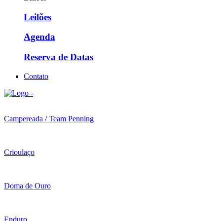
Leilões
Agenda
Reserva de Datas
Contato
Campereada / Team Penning
Crioulaço
Doma de Ouro
Enduro