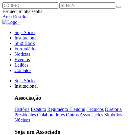
Esqueci minha senha
Área Restrita
Seja Sócio
Institucional
Stud Book
Formulários
Notícias
Eventos
Leilões
Contatos
Seja Sócio
Institucional
Associação
História
Estatuto
Regimento Eleitoral
Técnicos
Diretoria
Presidentes
Colaboradores
Outras Associações
Símbolos
Núcleos
Seja um Associado