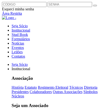
Esqueci minha senha
Área Restrita
Seja Sócio
Institucional
Stud Book
Formulários
Notícias
Eventos
Leilões
Contatos
Seja Sócio
Institucional
Associação
História
Estatuto
Regimento Eleitoral
Técnicos
Diretoria
Presidentes
Colaboradores
Outras Associações
Símbolos
Núcleos
Seja um Associado