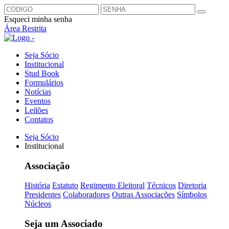
Esqueci minha senha
Área Restrita
Seja Sócio
Institucional
Stud Book
Formulários
Notícias
Eventos
Leilões
Contatos
Seja Sócio
Institucional
Associação
História
Estatuto
Regimento Eleitoral
Técnicos
Diretoria
Presidentes
Colaboradores
Outras Associações
Símbolos
Núcleos
Seja um Associado