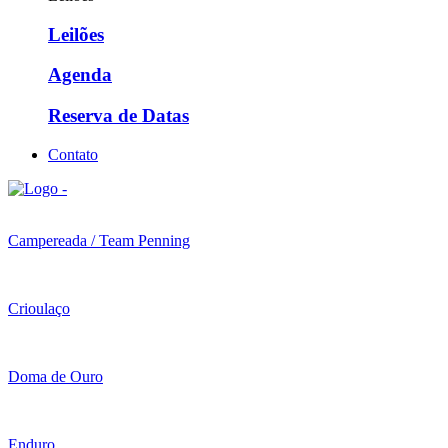
Leilões
Agenda
Reserva de Datas
Contato
Campereada / Team Penning
Crioulaço
Doma de Ouro
Enduro