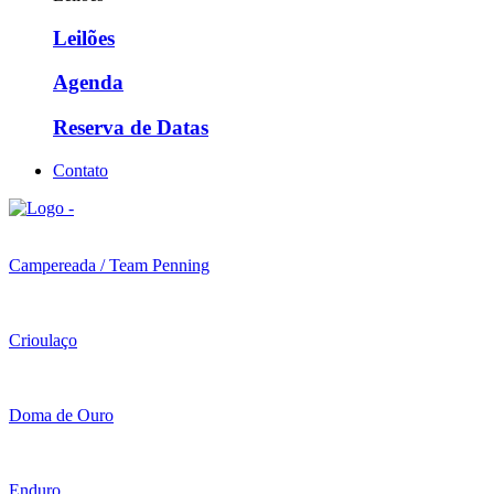
Leilões
Agenda
Reserva de Datas
Contato
Campereada / Team Penning
Crioulaço
Doma de Ouro
Enduro