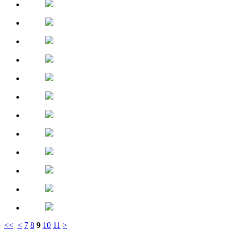
<<
<
7
8
9
10
11
>