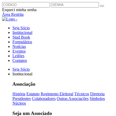
Esqueci minha senha
Área Restrita
Seja Sócio
Institucional
Stud Book
Formulários
Notícias
Eventos
Leilões
Contatos
Seja Sócio
Institucional
Associação
História
Estatuto
Regimento Eleitoral
Técnicos
Diretoria
Presidentes
Colaboradores
Outras Associações
Símbolos
Núcleos
Seja um Associado