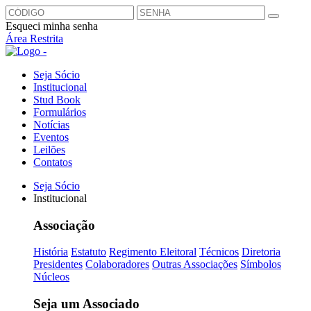
Esqueci minha senha
Área Restrita
Seja Sócio
Institucional
Stud Book
Formulários
Notícias
Eventos
Leilões
Contatos
Seja Sócio
Institucional
Associação
História
Estatuto
Regimento Eleitoral
Técnicos
Diretoria
Presidentes
Colaboradores
Outras Associações
Símbolos
Núcleos
Seja um Associado