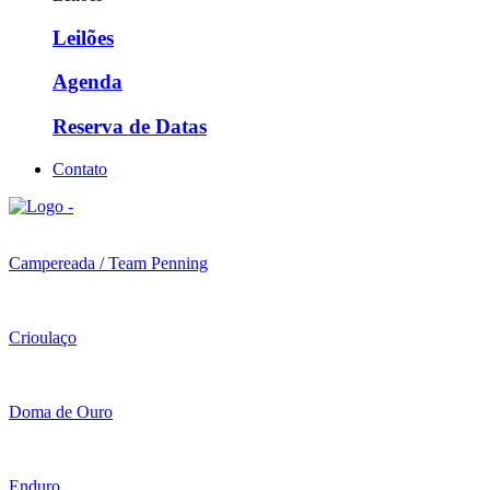
Leilões
Agenda
Reserva de Datas
Contato
Campereada / Team Penning
Crioulaço
Doma de Ouro
Enduro