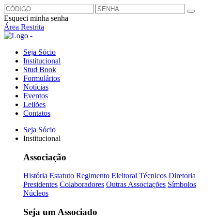
Esqueci minha senha
Área Restrita
Seja Sócio
Institucional
Stud Book
Formulários
Notícias
Eventos
Leilões
Contatos
Seja Sócio
Institucional
Associação
História
Estatuto
Regimento Eleitoral
Técnicos
Diretoria
Presidentes
Colaboradores
Outras Associações
Símbolos
Núcleos
Seja um Associado