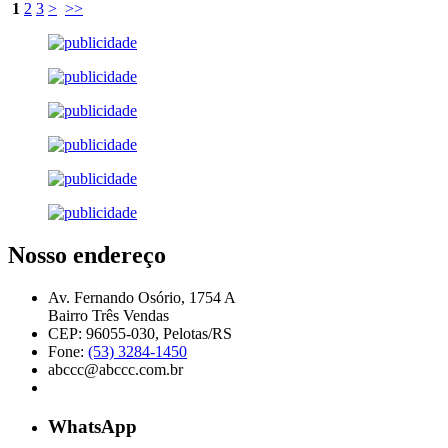
1
2
3
>
>>
Nosso endereço
Av. Fernando Osório, 1754 A
Bairro Três Vendas
CEP: 96055-030, Pelotas/RS
Fone:
(53) 3284-1450
abccc@abccc.com.br
WhatsApp