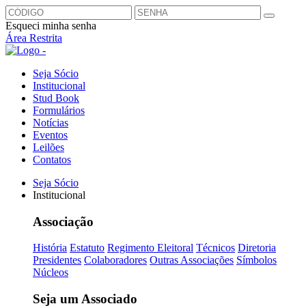
Esqueci minha senha
Área Restrita
Seja Sócio
Institucional
Stud Book
Formulários
Notícias
Eventos
Leilões
Contatos
Seja Sócio
Institucional
Associação
História
Estatuto
Regimento Eleitoral
Técnicos
Diretoria
Presidentes
Colaboradores
Outras Associações
Símbolos
Núcleos
Seja um Associado