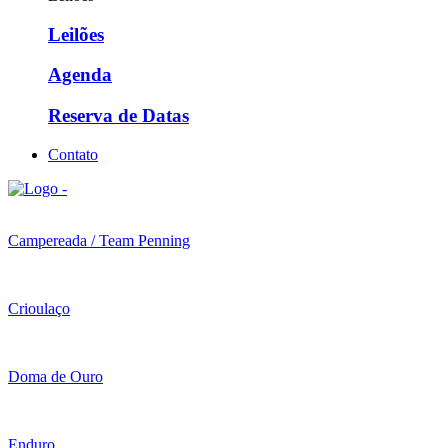
Leilões
Agenda
Reserva de Datas
Contato
Campereada / Team Penning
Crioulaço
Doma de Ouro
Enduro