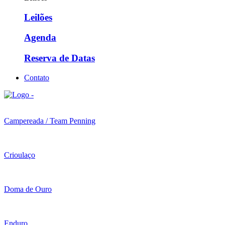
Leilões
Agenda
Reserva de Datas
Contato
Campereada / Team Penning
Crioulaço
Doma de Ouro
Enduro