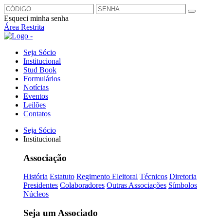
Esqueci minha senha
Área Restrita
Seja Sócio
Institucional
Stud Book
Formulários
Notícias
Eventos
Leilões
Contatos
Seja Sócio
Institucional
Associação
História
Estatuto
Regimento Eleitoral
Técnicos
Diretoria
Presidentes
Colaboradores
Outras Associações
Símbolos
Núcleos
Seja um Associado