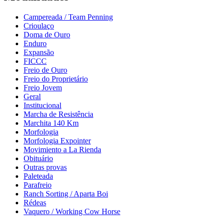
Campereada / Team Penning
Crioulaço
Doma de Ouro
Enduro
Expansão
FICCC
Freio de Ouro
Freio do Proprietário
Freio Jovem
Geral
Institucional
Marcha de Resistência
Marchita 140 Km
Morfologia
Morfologia Expointer
Movimiento a La Rienda
Obituário
Outras provas
Paleteada
Parafreio
Ranch Sorting / Aparta Boi
Rédeas
Vaquero / Working Cow Horse