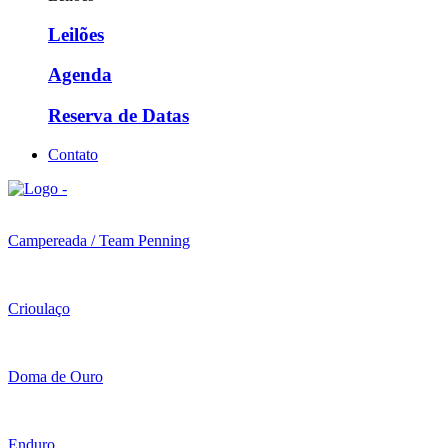
Leilões
Agenda
Reserva de Datas
Contato
Campereada / Team Penning
Crioulaço
Doma de Ouro
Enduro