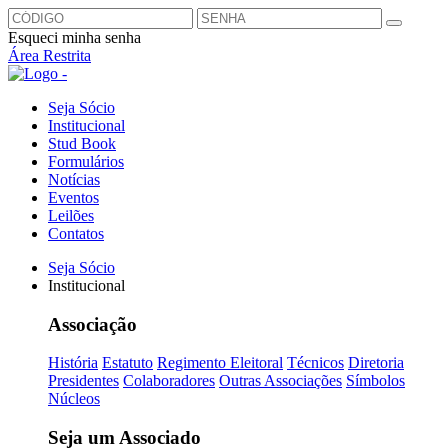
Esqueci minha senha
Área Restrita
Seja Sócio
Institucional
Stud Book
Formulários
Notícias
Eventos
Leilões
Contatos
Seja Sócio
Institucional
Associação
História
Estatuto
Regimento Eleitoral
Técnicos
Diretoria
Presidentes
Colaboradores
Outras Associações
Símbolos
Núcleos
Seja um Associado