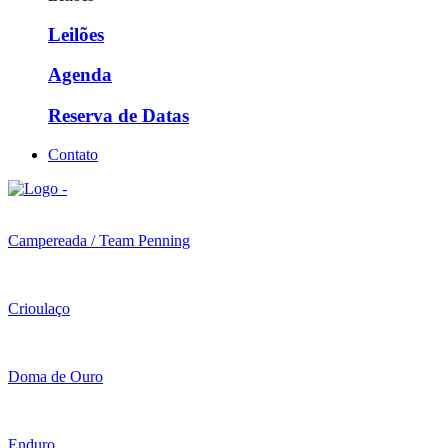
Leilões
Agenda
Reserva de Datas
Contato
Campereada / Team Penning
Crioulaço
Doma de Ouro
Enduro