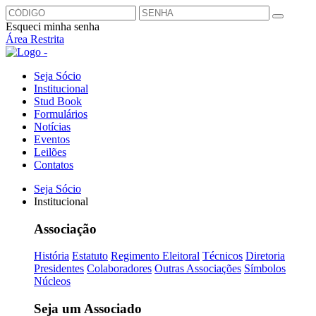
Esqueci minha senha
Área Restrita
Seja Sócio
Institucional
Stud Book
Formulários
Notícias
Eventos
Leilões
Contatos
Seja Sócio
Institucional
Associação
História
Estatuto
Regimento Eleitoral
Técnicos
Diretoria
Presidentes
Colaboradores
Outras Associações
Símbolos
Núcleos
Seja um Associado