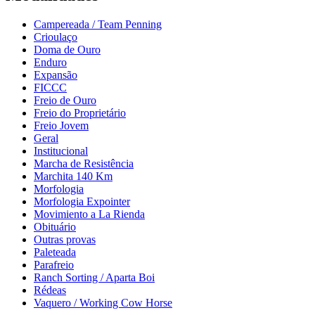
Campereada / Team Penning
Crioulaço
Doma de Ouro
Enduro
Expansão
FICCC
Freio de Ouro
Freio do Proprietário
Freio Jovem
Geral
Institucional
Marcha de Resistência
Marchita 140 Km
Morfologia
Morfologia Expointer
Movimiento a La Rienda
Obituário
Outras provas
Paleteada
Parafreio
Ranch Sorting / Aparta Boi
Rédeas
Vaquero / Working Cow Horse