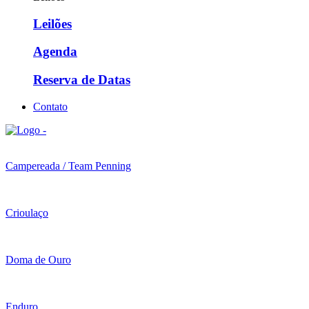
Leilões
Agenda
Reserva de Datas
Contato
Campereada / Team Penning
Crioulaço
Doma de Ouro
Enduro