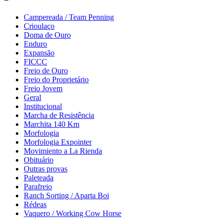
Campereada / Team Penning
Crioulaço
Doma de Ouro
Enduro
Expansão
FICCC
Freio de Ouro
Freio do Proprietário
Freio Jovem
Geral
Institucional
Marcha de Resistência
Marchita 140 Km
Morfologia
Morfologia Expointer
Movimiento a La Rienda
Obituário
Outras provas
Paleteada
Parafreio
Ranch Sorting / Aparta Boi
Rédeas
Vaquero / Working Cow Horse