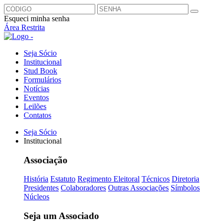
Esqueci minha senha
Área Restrita
Seja Sócio
Institucional
Stud Book
Formulários
Notícias
Eventos
Leilões
Contatos
Seja Sócio
Institucional
Associação
História
Estatuto
Regimento Eleitoral
Técnicos
Diretoria
Presidentes
Colaboradores
Outras Associações
Símbolos
Núcleos
Seja um Associado