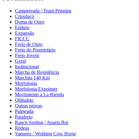
Campereada / Team Penning
Crioulaço
Doma de Ouro
Enduro
Expansão
FICCC
Freio de Ouro
Freio do Proprietário
Freio Jovem
Geral
Institucional
Marcha de Resistência
Marchita 140 Km
Morfologia
Morfologia Expointer
Movimiento a La Rienda
Obituário
Outras provas
Paleteada
Parafreio
Ranch Sorting / Aparta Boi
Rédeas
Vaquero / Working Cow Horse