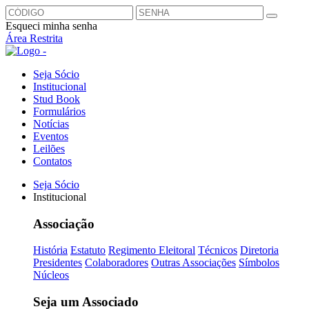
Esqueci minha senha
Área Restrita
Seja Sócio
Institucional
Stud Book
Formulários
Notícias
Eventos
Leilões
Contatos
Seja Sócio
Institucional
Associação
História
Estatuto
Regimento Eleitoral
Técnicos
Diretoria
Presidentes
Colaboradores
Outras Associações
Símbolos
Núcleos
Seja um Associado