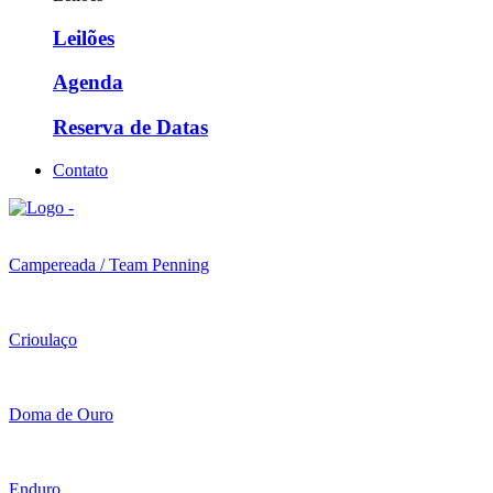
Leilões
Agenda
Reserva de Datas
Contato
Campereada / Team Penning
Crioulaço
Doma de Ouro
Enduro