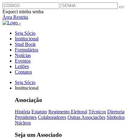
Esqueci minha senha
Área Restrita
Seja Sócio
Institucional
Stud Book
Formulários
Notícias
Eventos
Leilões
Contatos
Seja Sócio
Institucional
Associação
História
Estatuto
Regimento Eleitoral
Técnicos
Diretoria
Presidentes
Colaboradores
Outras Associações
Símbolos
Núcleos
Seja um Associado