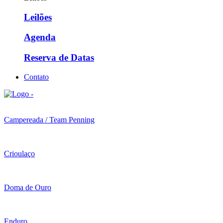
Leilões
Agenda
Reserva de Datas
Contato
Campereada / Team Penning
Crioulaço
Doma de Ouro
Enduro