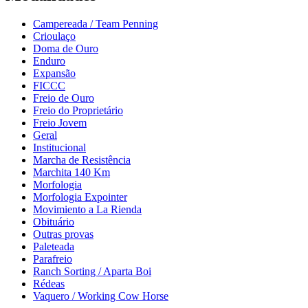
Campereada / Team Penning
Crioulaço
Doma de Ouro
Enduro
Expansão
FICCC
Freio de Ouro
Freio do Proprietário
Freio Jovem
Geral
Institucional
Marcha de Resistência
Marchita 140 Km
Morfologia
Morfologia Expointer
Movimiento a La Rienda
Obituário
Outras provas
Paleteada
Parafreio
Ranch Sorting / Aparta Boi
Rédeas
Vaquero / Working Cow Horse