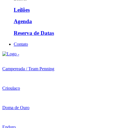
Leilões
Agenda
Reserva de Datas
Contato
Campereada / Team Penning
Crioulaço
Doma de Ouro
Enduro