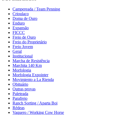
Campereada / Team Penning
Crioulaço
Doma de Ouro
Enduro
Expansão
FICCC
Freio de Ouro
Freio do Proprietário
Freio Jovem
Geral
Institucional
Marcha de Resistência
Marchita 140 Km
Morfologia
Morfologia Expointer
Movimiento a La Rienda
Obituário
Outras provas
Paleteada
Parafreio
Ranch Sorting / Aparta Boi
Rédeas
Vaquero / Working Cow Horse