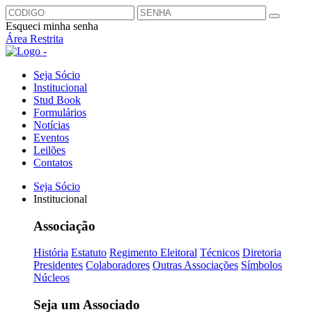
Esqueci minha senha
Área Restrita
Seja Sócio
Institucional
Stud Book
Formulários
Notícias
Eventos
Leilões
Contatos
Seja Sócio
Institucional
Associação
História
Estatuto
Regimento Eleitoral
Técnicos
Diretoria
Presidentes
Colaboradores
Outras Associações
Símbolos
Núcleos
Seja um Associado