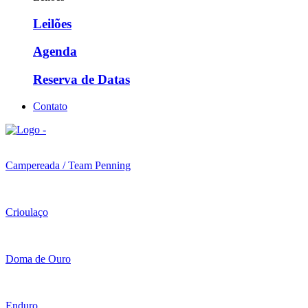
Leilões
Agenda
Reserva de Datas
Contato
Campereada / Team Penning
Crioulaço
Doma de Ouro
Enduro