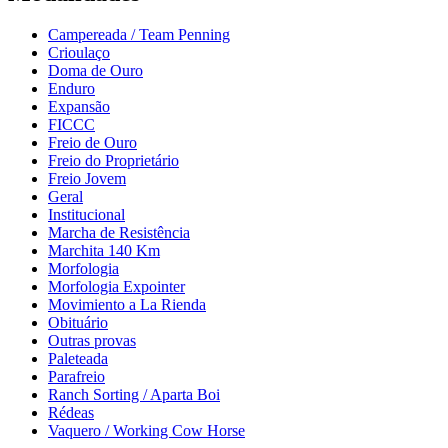
Campereada / Team Penning
Crioulaço
Doma de Ouro
Enduro
Expansão
FICCC
Freio de Ouro
Freio do Proprietário
Freio Jovem
Geral
Institucional
Marcha de Resistência
Marchita 140 Km
Morfologia
Morfologia Expointer
Movimiento a La Rienda
Obituário
Outras provas
Paleteada
Parafreio
Ranch Sorting / Aparta Boi
Rédeas
Vaquero / Working Cow Horse