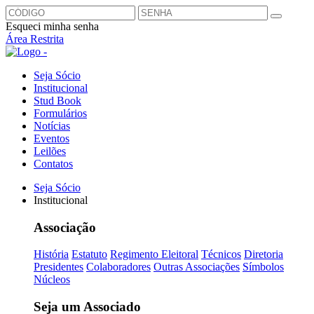
Esqueci minha senha
Área Restrita
Seja Sócio
Institucional
Stud Book
Formulários
Notícias
Eventos
Leilões
Contatos
Seja Sócio
Institucional
Associação
História
Estatuto
Regimento Eleitoral
Técnicos
Diretoria
Presidentes
Colaboradores
Outras Associações
Símbolos
Núcleos
Seja um Associado