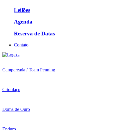
Leilões
Agenda
Reserva de Datas
Contato
Campereada / Team Penning
Crioulaço
Doma de Ouro
Enduro