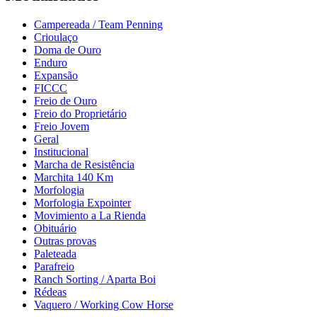
Campereada / Team Penning
Crioulaço
Doma de Ouro
Enduro
Expansão
FICCC
Freio de Ouro
Freio do Proprietário
Freio Jovem
Geral
Institucional
Marcha de Resistência
Marchita 140 Km
Morfologia
Morfologia Expointer
Movimiento a La Rienda
Obituário
Outras provas
Paleteada
Parafreio
Ranch Sorting / Aparta Boi
Rédeas
Vaquero / Working Cow Horse