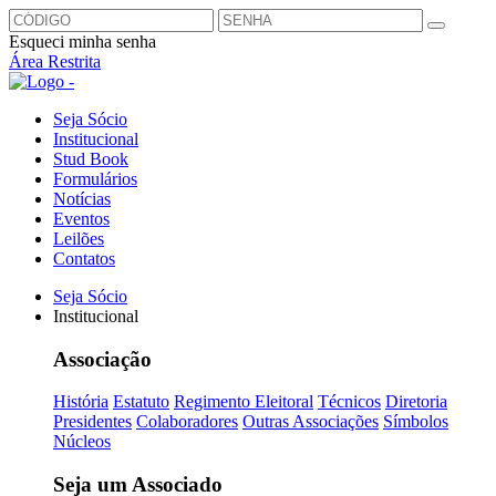
Esqueci minha senha
Área Restrita
Seja Sócio
Institucional
Stud Book
Formulários
Notícias
Eventos
Leilões
Contatos
Seja Sócio
Institucional
Associação
História
Estatuto
Regimento Eleitoral
Técnicos
Diretoria
Presidentes
Colaboradores
Outras Associações
Símbolos
Núcleos
Seja um Associado