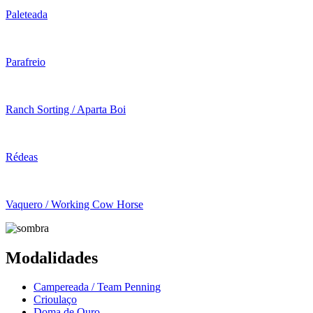
Paleteada
Parafreio
Ranch Sorting / Aparta Boi
Rédeas
Vaquero / Working Cow Horse
Modalidades
Campereada / Team Penning
Crioulaço
Doma de Ouro