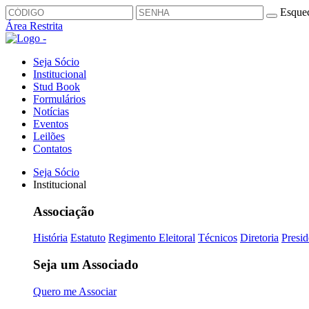
Esquec
Área Restrita
Seja Sócio
Institucional
Stud Book
Formulários
Notícias
Eventos
Leilões
Contatos
Seja Sócio
Institucional
Associação
História
Estatuto
Regimento Eleitoral
Técnicos
Diretoria
Presid
Seja um Associado
Quero me Associar