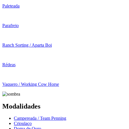
Paleteada
Parafreio
Ranch Sorting / Aparta Boi
Rédeas
Vaquero / Working Cow Horse
Modalidades
Campereada / Team Penning
Crioulaço
Doma de Ouro