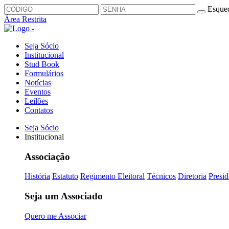
Esquec
Área Restrita
Seja Sócio
Institucional
Stud Book
Formulários
Notícias
Eventos
Leilões
Contatos
Seja Sócio
Institucional
Associação
História
Estatuto
Regimento Eleitoral
Técnicos
Diretoria
Presid
Seja um Associado
Quero me Associar