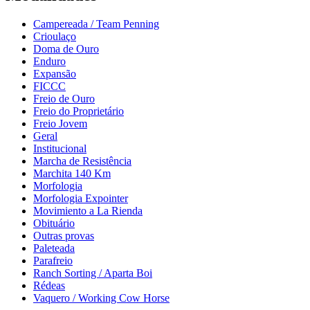
Campereada / Team Penning
Crioulaço
Doma de Ouro
Enduro
Expansão
FICCC
Freio de Ouro
Freio do Proprietário
Freio Jovem
Geral
Institucional
Marcha de Resistência
Marchita 140 Km
Morfologia
Morfologia Expointer
Movimiento a La Rienda
Obituário
Outras provas
Paleteada
Parafreio
Ranch Sorting / Aparta Boi
Rédeas
Vaquero / Working Cow Horse