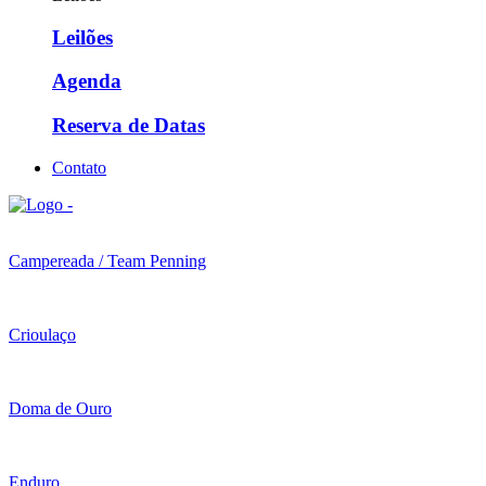
Leilões
Agenda
Reserva de Datas
Contato
Campereada / Team Penning
Crioulaço
Doma de Ouro
Enduro