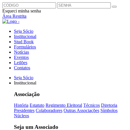
Esqueci minha senha
Área Restrita
Seja Sócio
Institucional
Stud Book
Formulários
Notícias
Eventos
Leilões
Contatos
Seja Sócio
Institucional
Associação
História
Estatuto
Regimento Eleitoral
Técnicos
Diretoria
Presidentes
Colaboradores
Outras Associações
Símbolos
Núcleos
Seja um Associado