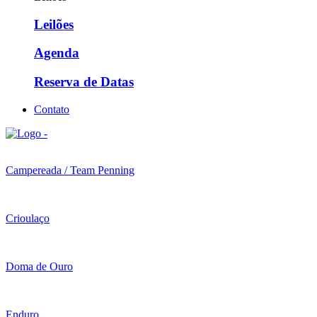
Leilões
Agenda
Reserva de Datas
Contato
Campereada / Team Penning
Crioulaço
Doma de Ouro
Enduro