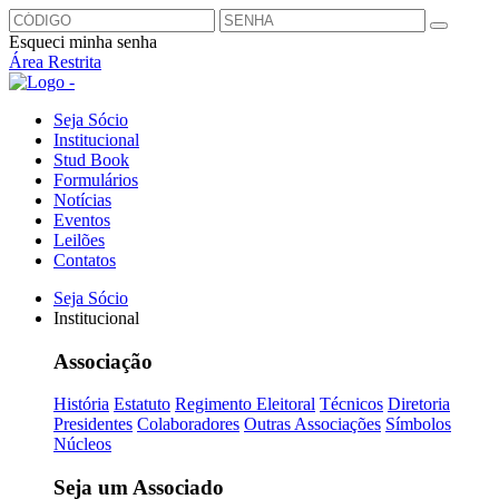
Esqueci minha senha
Área Restrita
Seja Sócio
Institucional
Stud Book
Formulários
Notícias
Eventos
Leilões
Contatos
Seja Sócio
Institucional
Associação
História
Estatuto
Regimento Eleitoral
Técnicos
Diretoria
Presidentes
Colaboradores
Outras Associações
Símbolos
Núcleos
Seja um Associado