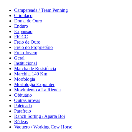
Campereada / Team Penning
Crioulaço
Doma de Ouro
Enduro
Expansão
FICCC
Freio de Ouro
Freio do Proprietário
Freio Jovem
Geral
Institucional
Marcha de Resistência
Marchita 140 Km
Morfologia
Morfologia Expointer
Movimiento a La Rienda
Obituário
Outras provas
Paleteada
Parafreio
Ranch Sorting / Aparta Boi
Rédeas
Vaquero / Working Cow Horse